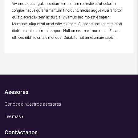
Vivamus quis ligula nec diam fermentum molestie ut ut dolor. In
congue, neque quis fermentum tincidunt, metus augue viverra tortor,
quis placerat ex sem ac turpis. Vivamus nec molestie sapien.
Maecenas aliquet sit amet odio et ornare. Suspendisse pharetra nibh
dictum sapien rutrum tempus. Nullam nec maximus nunc. Fusce
ultrices nibh id ornare rhoncus. Curabitur sit amet ornare sapien.
Asesores
Conoce a nuestros asesores
Lee mas
Contáctanos