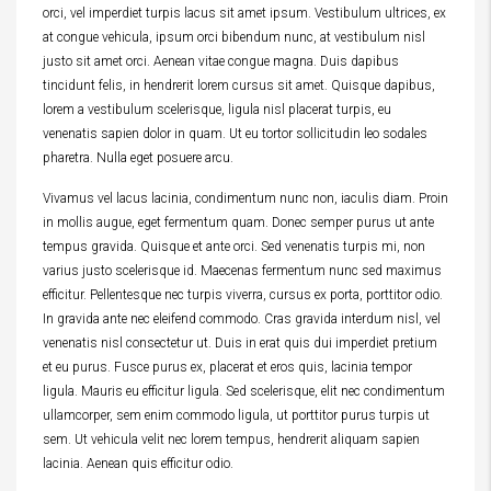
orci, vel imperdiet turpis lacus sit amet ipsum. Vestibulum ultrices, ex
at congue vehicula, ipsum orci bibendum nunc, at vestibulum nisl
justo sit amet orci. Aenean vitae congue magna. Duis dapibus
tincidunt felis, in hendrerit lorem cursus sit amet. Quisque dapibus,
lorem a vestibulum scelerisque, ligula nisl placerat turpis, eu
venenatis sapien dolor in quam. Ut eu tortor sollicitudin leo sodales
pharetra. Nulla eget posuere arcu.
Vivamus vel lacus lacinia, condimentum nunc non, iaculis diam. Proin
in mollis augue, eget fermentum quam. Donec semper purus ut ante
tempus gravida. Quisque et ante orci. Sed venenatis turpis mi, non
varius justo scelerisque id. Maecenas fermentum nunc sed maximus
efficitur. Pellentesque nec turpis viverra, cursus ex porta, porttitor odio.
In gravida ante nec eleifend commodo. Cras gravida interdum nisl, vel
venenatis nisl consectetur ut. Duis in erat quis dui imperdiet pretium
et eu purus. Fusce purus ex, placerat et eros quis, lacinia tempor
ligula. Mauris eu efficitur ligula. Sed scelerisque, elit nec condimentum
ullamcorper, sem enim commodo ligula, ut porttitor purus turpis ut
sem. Ut vehicula velit nec lorem tempus, hendrerit aliquam sapien
lacinia. Aenean quis efficitur odio.