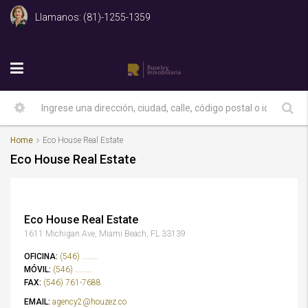
Llamanos: (81)-1255-1359
Home
Eco House Real Estate
Eco House Real Estate
Eco House Real Estate
1611 Michigan Ave, Miami Beach, FL 33139
OFICINA:
(546) ........
MÓVIL:
(546) ........
FAX:
(546) 761-7688
EMAIL:
agency2@houzez.co