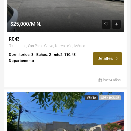
$25,000/M.N.
R043
Tampiquito, San Pedro Garza, Nuevo León, México
Dormitorios: 3
Baños: 2
mts2: 110.48
Detalles
Departamento
hace4 años
VENTA
OPEN HOUSE