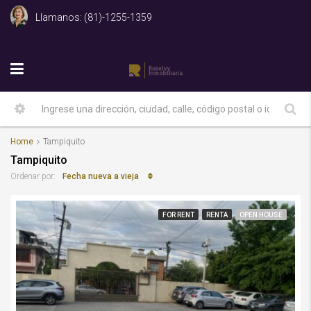
Llamanos: (81)-1255-1359
Home
Tampiquito
Tampiquito
Fecha nueva a vieja
Ordenar por:
FOR RENT
RENTA
OPEN HOUSE