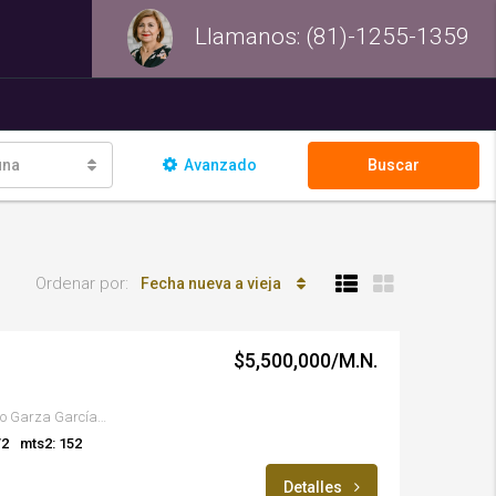
Llamanos: (81)-1255-1359
na
Avanzado
Buscar
Ordenar por:
Fecha nueva a vieja
$5,500,000/M.N.
Valle del Seminario, San Pedro Garza García, Nuevo León, México
/2
mts2: 152
Detalles