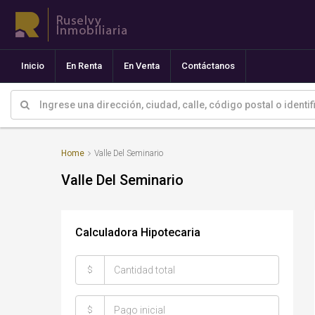
Inicio
En Renta
En Venta
Contáctanos
Home
Valle Del Seminario
Valle Del Seminario
Calculadora Hipotecaria
$
$