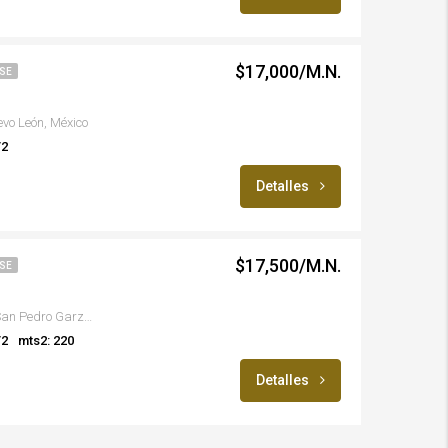
$17,000/M.N.
SE
evo León, México
/2
Detalles
$17,500/M.N.
SE
Colonia Valle Del Seminario, San Pedro Garza García, Nuevo León, México
/2
mts2: 220
Detalles