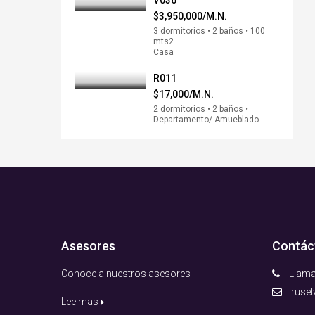
V036
$3,950,000/M.N.
3 dormitorios • 2 baños • 100
mts2
Casa
R011
$17,000/M.N.
2 dormitorios • 2 baños •
Departamento/ Amueblado
Asesores
Contác
Conoce a nuestros asesores
Llama
ruse
Lee mas