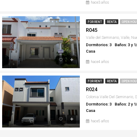
hace3 años
FOR RENT
RENTA
OPEN HOU
R045
Valle del Seminario, Valle, Nu
Dormitorios: 3
Baños: 3 y 1
Casa
hace4 años
FOR RENT
RENTA
OPEN HOU
R024
Dormitorios: 3
Baños: 2 y 1
Casa
hace5 años