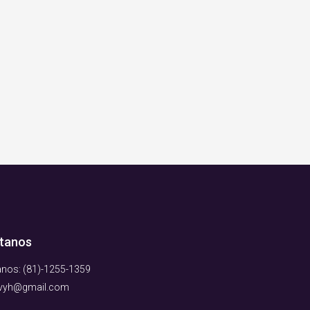
tanos
nos: (81)-1255-1359
lvyh@gmail.com