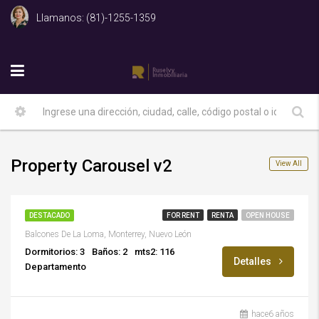
Llamanos: (81)-1255-1359
Property Carousel v2
View All
$15,000/M.N.
R007
DESTACADO
FOR RENT
RENTA
OPEN HOUSE
Balcones De La Loma, Monterrey, Nuevo León
Dormitorios: 3
Baños: 2
mts2: 116
Detalles
Departamento
hace6 años