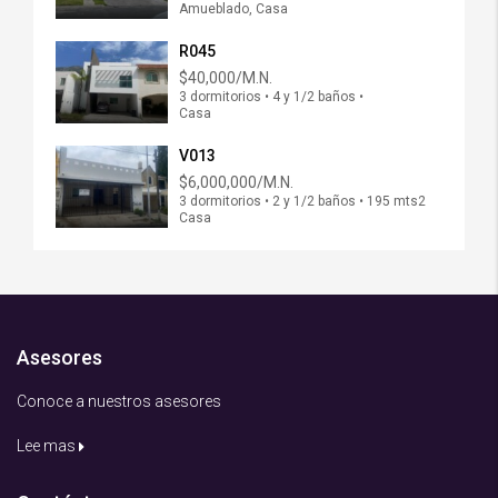
Amueblado, Casa
R045
$40,000/M.N.
3 dormitorios • 4 y 1/2 baños •
Casa
V013
$6,000,000/M.N.
3 dormitorios • 2 y 1/2 baños • 195 mts2
Casa
Asesores
Conoce a nuestros asesores
Lee mas