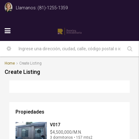
Llamanos: (81)-1255-1359
Home
Create Listing
Create Listing
Propiedades
V017
$4,500,000/M.N.
3 dormitorios • 157 mts2