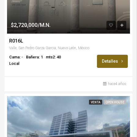
$2,720,000/M.N.
R016L
Valle, San Pedro Garza Garcia, Nuevo León, México
Cama: -
Bañera: 1
mts2: 40
Detalles
Local
hace4 años
VENTA
OPEN HOUSE