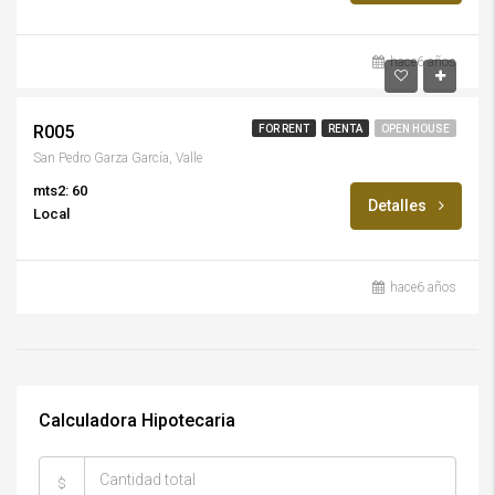
hace6 años
$22,500/M.N.
R005
FOR RENT
RENTA
OPEN HOUSE
San Pedro Garza García, Valle
mts2: 60
Detalles
Local
hace6 años
Calculadora Hipotecaria
$