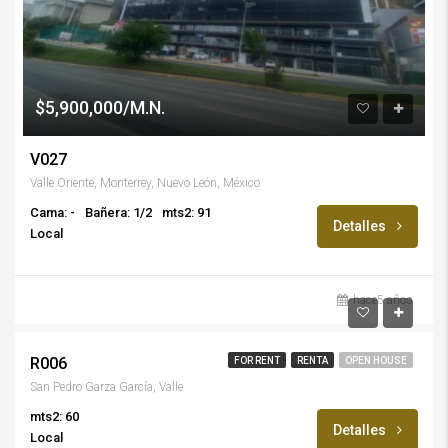
$5,900,000/M.N.
V027
Valle Oriente, Monterrey, Nuevo León, México
Cama: -
Bañera: 1/2
mts2: 91
Detalles
Local
hace5 años
$22,500/M.N.
R006
FOR RENT
RENTA
OPEN HOUSE
San Pedro Garza García, Valle
mts2: 60
Detalles
Local