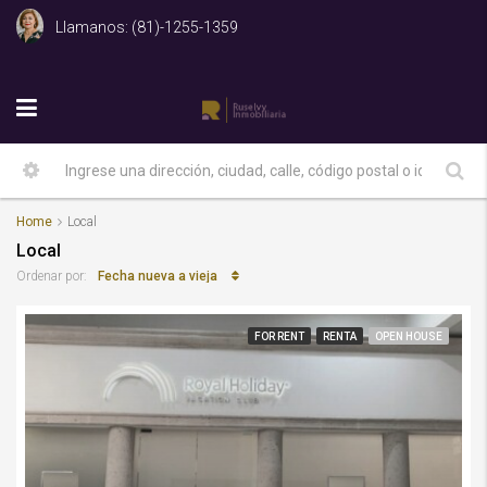
Llamanos: (81)-1255-1359
Home
Local
Local
Fecha nueva a vieja
Ordenar por:
FOR RENT
RENTA
OPEN HOUSE