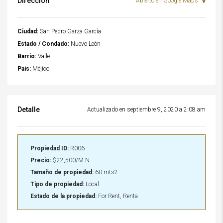
Dirección
Abierto en Google Maps
Ciudad:
San Pedro Garza García
Estado / Condado:
Nuevo León
Barrio:
Valle
País:
Méjico
Detalle
Actualizado en septiembre 9, 2020 a 2:08 am
Propiedad ID:
R006
Precio:
$22,500/M.N.
Tamaño de propiedad:
60 mts2
Tipo de propiedad:
Local
Estado de la propiedad:
For Rent, Renta