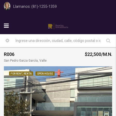
Llamanos: (81)-1255-1359
R006
$22,500/M.N.
San Pedro Garza García, Valle
FOR RENT, RENTA
OPEN HOUSE