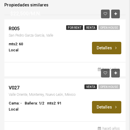
Propiedades similares
$22,500/M.N.
R005
FOR RENT
RENTA
OPEN HOUSE
San Pedro Garza García, Valle
mts2: 60
Detalles
Local
hace6 años
$5,900,000/M.N.
V027
VENTA
OPEN HOUSE
Valle Oriente, Monterrey, Nuevo León, México
Cama: -
Bañera: 1/2
mts2: 91
Detalles
Local
hace5 años