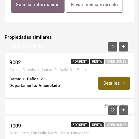
Solicitar información
Enviar mensaje directo
Propiedades similares
$12,000/M.N.
R002
FOR RENT
RENTA
OPEN HOUSE
Colonia Capistrano, Lomas Del Valle, San Pedro Garza García, Nuevo León
Cama: 1
Baños: 2
Detalles
Departamento/ Amueblado
hace6 años
$35,000/M.N.
R009
FOR RENT
RENTA
OPEN HOUSE
Valle Oriente, San Pedro Garza García, Nuevo León