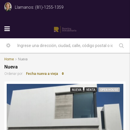
Llamanos: (81)-1255-1359
Home
Nueva
Nueva
Fecha nueva a vieja
Ordenar por:
NUEVA
VENTA
OPEN HOUSE