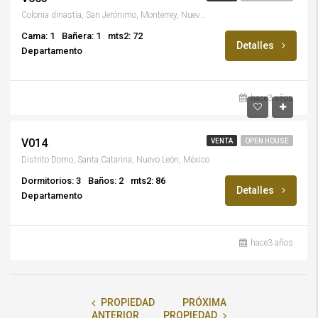
Colonia dinastía, San Jerónimo, Monterrey, Nuevo León, México
Cama: 1
Bañera: 1
mts2: 72
Detalles
Departamento
hace3 años
$4,950,000/M.N.
V014
VENTA
OPEN HOUSE
Distrito Domo, Santa Catarina, Nuevo León, México
Dormitorios: 3
Baños: 2
mts2: 86
Detalles
Departamento
hace3 años
PROPIEDAD
PRÓXIMA
ANTERIOR
PROPIEDAD