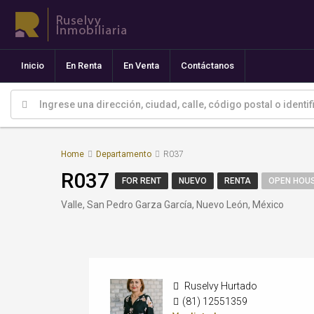
Inicio
En Renta
En Venta
Contáctanos
Home
Departamento
R037
R037
FOR RENT
NUEVO
RENTA
OPEN HOU
Valle, San Pedro Garza García, Nuevo León, México
Ruselvy Hurtado
(81) 12551359