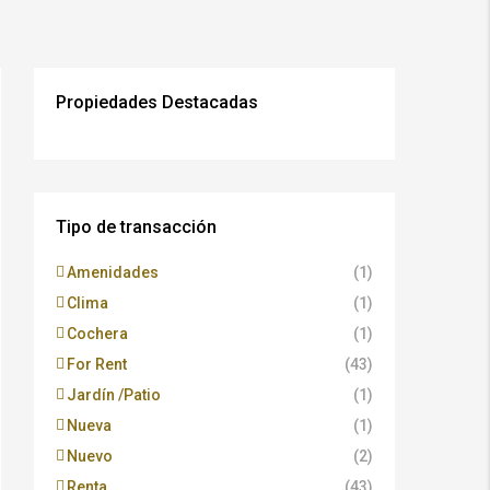
Propiedades Destacadas
Tipo de transacción
Amenidades
(1)
Clima
(1)
Cochera
(1)
For Rent
(43)
Jardín /Patio
(1)
Nueva
(1)
Nuevo
(2)
Renta
(43)