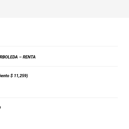
ARBOLEDA
– RENTA
antenimiento $ 11,259)
a