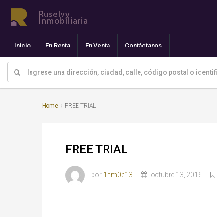
Inicio
En Renta
En Venta
Contáctanos
Home
FREE TRIAL
FREE TRIAL
por
1nm0b13
octubre 13, 2016