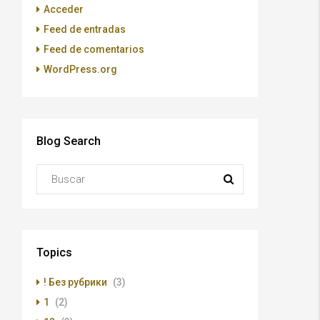
Acceder
Feed de entradas
Feed de comentarios
WordPress.org
Blog Search
Topics
! Без рубрики
(3)
1
(2)