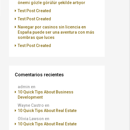
önemi gözle görülür şekilde artıyor
Test Post Created
Test Post Created
Navegar por casinos sin licencia en
España puede ser una aventura con más
sombras que luces
Test Post Created
Comentarios recientes
admin
en
10 Quick Tips About Business
Development
Wayne Castro
en
10 Quick Tips About Real Estate
Olivia Lawson
en
10 Quick Tips About Real Estate