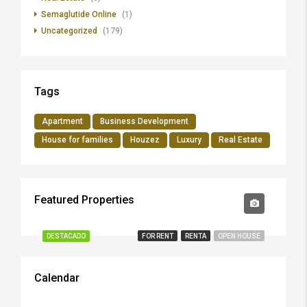
Semaglutide Online
(1)
Uncategorized
(179)
Tags
Apartment
Business Development
House for families
Houzez
Luxury
Real Estate
Featured Properties
$15,000/M.N.
DESTACADO
FOR RENT
RENTA
OPEN HOUSE
Calendar