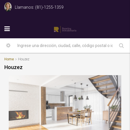
Llamanos: (81)-1255-1359
Home
Houzez
Houzez