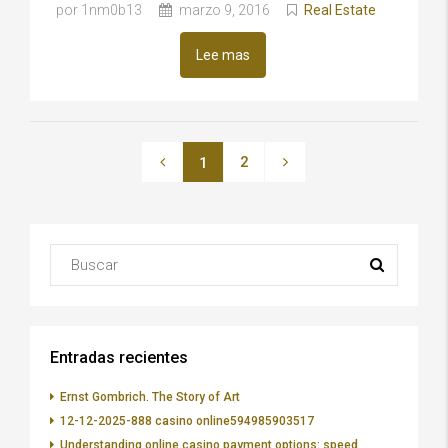
por 1nm0b13
marzo 9, 2016
Real Estate
Lee mas
2
1
Entradas recientes
Ernst Gombrich. The Story of Art
12-12-2025-888 casino online594985903517
Understanding online casino payment options: speed,