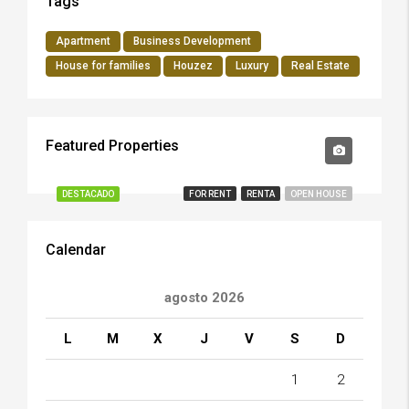
Tags
Apartment
Business Development
House for families
Houzez
Luxury
Real Estate
Featured Properties
$15,000/M.N.
DESTACADO
FOR RENT
RENTA
OPEN HOUSE
Calendar
agosto 2026
L
M
X
J
V
S
D
1
2