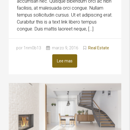
accumsan nec. Quisque bibendum orci ac nibh
facilisis, at malesuada orci congue. Nullam
tempus sollicitudin cursus. Ut et adipiscing erat.
Curabitur this is a text link libero tempus
congue. Duis mattis laoreet neque, […]
por 1nm0b13
marzo 9, 2016
Real Estate
Lee mas