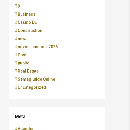
9
Business
Casino DE
Construction
news
novos-casinos-2026
Post
public
Real Estate
Semaglutide Online
Uncategorized
Meta
Acceder