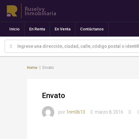
Inicio
En Renta
En Venta
Contáctanos
Home
Envato
Envato
por
1nm0b13
marzo 8, 2016