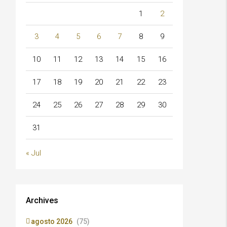
1
2
3
4
5
6
7
8
9
10
11
12
13
14
15
16
17
18
19
20
21
22
23
24
25
26
27
28
29
30
31
« Jul
Archives
agosto 2026
(75)