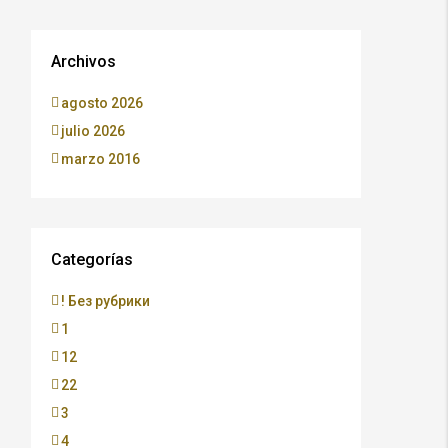
Archivos
agosto 2026
julio 2026
marzo 2016
Categorías
! Без рубрики
1
12
22
3
4