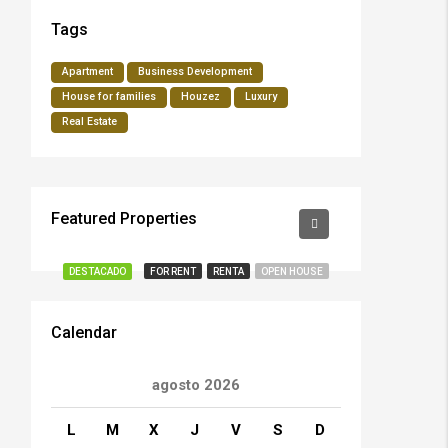
Tags
Apartment
Business Development
House for families
Houzez
Luxury
Real Estate
Featured Properties
$15,000/M.N.
DESTACADO
FOR RENT
RENTA
OPEN HOUSE
Calendar
agosto 2026
L
M
X
J
V
S
D