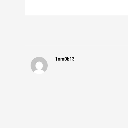
1nm0b13