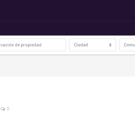
Ciudad
Comu
0